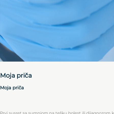
Moja priča
Moja priča
Prvi susret sa sumnjom na tešku bolest ili dijagnozom k