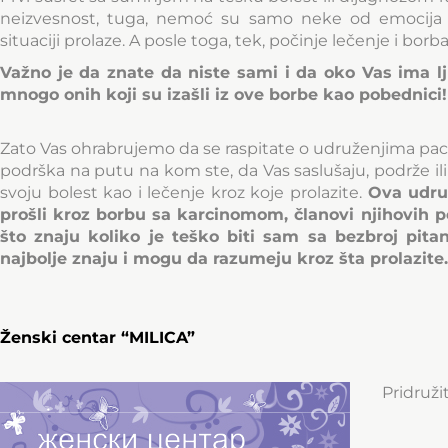
neizvesnost, tuga, nemoć su samo neke od emocija k
situaciji prolaze. A posle toga, tek, počinje lečenje i borba
Važno je da znate da niste sami i da oko Vas ima ljud
mnogo onih koji su izašli iz ove borbe kao pobednici!
Zato Vas ohrabrujemo da se raspitate o udruženjima p
podrška na putu na kom ste, da Vas saslušaju, podrže
svoju bolest kao i lečenje kroz koje prolazite.
Ova udruž
prošli kroz borbu sa karcinomom, članovi njihovih poro
što znaju koliko je teško biti sam sa bezbroj pita
najbolje znaju i mogu da razumeju kroz šta prolazite. 
Ženski centar “MILICA”
Pridruži