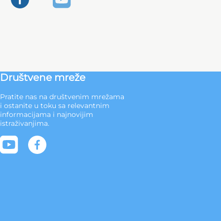
Društvene mreže
Pratite nas na društvenim mrežama
i ostanite u toku sa relevantnim
informacijama i najnovijim
istraživanjima.