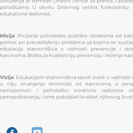
udruženja je formiran Dnevni centar za pomoć i podrš
porodicama. U okviru Dnevnog centra funkcionišu: R
edukativne radionice.
Misija
: Pružanje psihološke podrške obolelima od kar
pomoć pri prevazilaženju problema sa kojima se suočava
edukacija stanovništva o važnosti prevencije i ran
karcinoma. Borba za kvalitetniju prevenciju i lečenje kao 
Vizija
: Edukacijom stanovništva razviti svest o važnosti
u cilju smanjenja smrtnosti od karcinoma, a osna
samopomoći i psihološko kreativne radionice vra
samopoštovanja, i time poboljšati kvalitet njihovog život