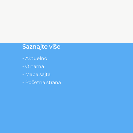
Saznajte više
- Aktuelno
- O nama
- Mapa sajta
- Početna strana