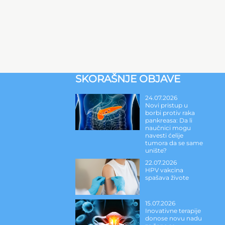
SKORAŠNJE OBJAVE
24.07.2026
Novi pristup u
borbi protiv raka
pankreasa: Da li
naučnici mogu
navesti ćelije
tumora da se same
unište?
22.07.2026
HPV vakcina
spašava živote
15.07.2026
Inovativne terapije
donose novu nadu