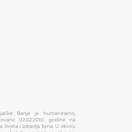
jačke Banje je humanitarno,
novano 02.02.2010. godine na
života i zdravlja žena. U okviru