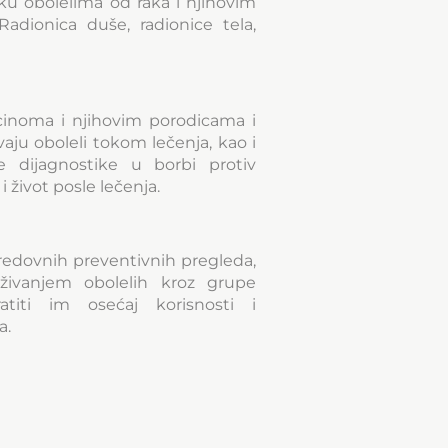
ku obolelima od raka i njihovim
adionica duše, radionice tela,
cinoma i njihovim porodicama i
ju oboleli tokom lečenja, kao i
e dijagnostike u borbi protiv
i život posle lečenja.
 redovnih preventivnih pregleda,
živanjem obolelih kroz grupe
titi im osećaj korisnosti i
a.