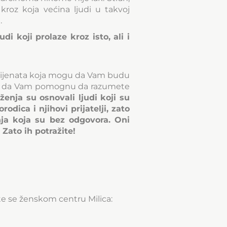
roz koja većina ljudi u takvoj
.
i koji prolaze kroz isto, ali i
acijenata koja mogu da Vam budu
 ili da Vam pomognu da razumete
enja su osnovali ljudi koji su
dica i njihovi prijatelji, zato
nja koja su bez odgovora. Oni
Zato ih potražite!
te se ženskom centru Milica: