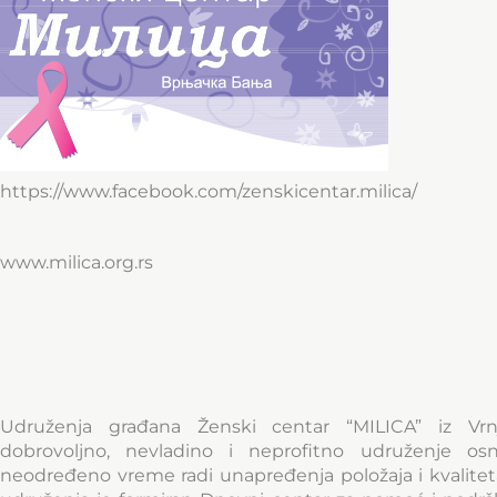
https://www.facebook.com/zenskicentar.milica/
www.milica.org.rs
Udruženja građana Ženski centar “MILICA” iz Vrn
dobrovoljno, nevladino i neprofitno udruženje os
neodređeno vreme radi unapređenja položaja i kvaliteta 