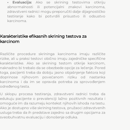
• Evaluacija:
Ako se skrining testovima otkriju
abnormalnosti ili potencijalni znakovi karcinoma,
zdravstveni radnici mogu preporučiti dalje dijagnostičko
testiranje kako bi potvrdili prisustvo ili odsustvo
karcinoma.
Karakteristike efikasnih skrining testova za
karcinom
Različite procedure skrininga karcinoma imaju različite
rizike, ali u praksi testovi obično imaju zajedničke specifične
karakteristike. Ako se skrining testom otkrije karcinom,
naknadno bi trebalo da se obezbede opcije za lečenje. Pored
toga, pacijenti treba da dobiju jasno objašnjenje faktora koji
doprinose njihovom povećanom riziku od nastanka
karcinoma i da im se opravda potreba za sprovođenjem
određenog testa.
U sklopu procesa testiranja, zdravstveni radnici treba da
edukuju pacijente o prevalenciji lažnо pozitivnih rezultata i
omoguće im da razumeju kontekst njihovih ishoda na testu.
Ako je dostupno više skrining testova, pružaoci zdravstvenih
usluga treba da ih predstave zajedno sa drugim opcijama za
sveobuhvatnu evaluaciju i donošenje odluka.