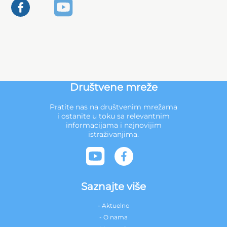
Društvene mreže
Pratite nas na društvenim mrežama
i ostanite u toku sa relevantnim
informacijama i najnovijim
istraživanjima.
Saznajte više
- Aktuelno
- O nama