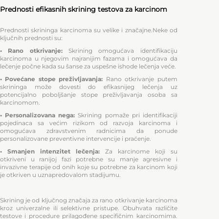
Prednosti efikasnih skrining testova za karcinom
Prednosti skrininga karcinoma su velike i značajne.Neke od
ključnih prednosti su:
• Rano otkrivanje:
Skrining omogućava identifikaciju
karcinoma u njegovim najranijim fazama i omogućava da
lečenje počne kada su šanse za uspešne ishode lečenja veće.
• Povećane stope preživljavanja:
Rano otkrivanje putem
skrininga može dovesti do efikasnijeg lečenja uz
potencijalno poboljšanje stope preživljavanja osoba sa
karcinomom.
• Personalizovana nega:
Skrining pomaže pri identifikaciji
pojedinaca sa većim rizikom od razvoja karcinoma i
omogućava zdravstvenim radnicima da ponude
personalizovane preventivne intervencije i praćenje.
• Smanjen intenzitet lečenja:
Za karcinome koji su
otkriveni u ranijoj fazi potrebne su manje agresivne i
invazivne terapije od onih koje su potrebne za karcinom koji
je otkriven u uznapredovalom stadijumu.
Skrining je od ključnog značaja za rano otkrivanje karcinoma
kroz univerzalne ili selektivne pristupe. Obuhvata različite
testove i procedure prilagođene specifičnim karcinomima.