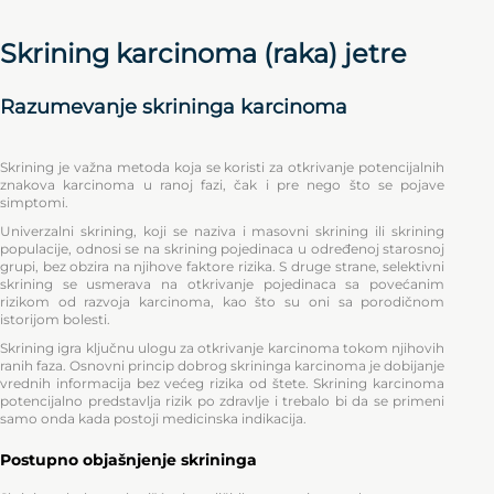
Skrining karcinoma (raka) jetre
Razumevanje skrininga karcinoma
Skrining je važna metoda koja se koristi za otkrivanje potencijalnih
znakova karcinoma u ranoj fazi, čak i pre nego što se pojave
simptomi.
Univerzalni skrining, koji se naziva i masovni skrining ili skrining
populacije, odnosi se na skrining pojedinaca u određenoj starosnoj
grupi, bez obzira na njihove faktore rizika. S druge strane, selektivni
skrining se usmerava na otkrivanje pojedinaca sa povećanim
rizikom od razvoja karcinoma, kao što su oni sa porodičnom
istorijom bolesti.
Skrining igra ključnu ulogu za otkrivanje karcinoma tokom njihovih
ranih faza. Osnovni princip dobrog skrininga karcinoma je dobijanje
vrednih informacija bez većeg rizika od štete. Skrining karcinoma
potencijalno predstavlja rizik po zdravlje i trebalo bi da se primeni
samo onda kada postoji medicinska indikacija.
Postupno objašnjenje skrininga