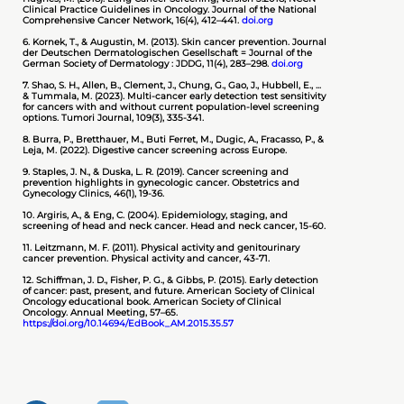
Clinical Practice Guidelines in Oncology. Journal of the National
Comprehensive Cancer Network, 16(4), 412–441.
doi.org
6. Kornek, T., & Augustin, M. (2013). Skin cancer prevention. Journal
der Deutschen Dermatologischen Gesellschaft = Journal of the
German Society of Dermatology : JDDG, 11(4), 283–298.
doi.org
7. Shao, S. H., Allen, B., Clement, J., Chung, G., Gao, J., Hubbell, E., ...
& Tummala, M. (2023). Multi-cancer early detection test sensitivity
for cancers with and without current population-level screening
options. Tumori Journal, 109(3), 335-341.
8. Burra, P., Bretthauer, M., Buti Ferret, M., Dugic, A., Fracasso, P., &
Leja, M. (2022). Digestive cancer screening across Europe.
9. Staples, J. N., & Duska, L. R. (2019). Cancer screening and
prevention highlights in gynecologic cancer. Obstetrics and
Gynecology Clinics, 46(1), 19-36.
10. Argiris, A., & Eng, C. (2004). Epidemiology, staging, and
screening of head and neck cancer. Head and neck cancer, 15-60.
11. Leitzmann, M. F. (2011). Physical activity and genitourinary
cancer prevention. Physical activity and cancer, 43-71.
12. Schiffman, J. D., Fisher, P. G., & Gibbs, P. (2015). Early detection
of cancer: past, present, and future. American Society of Clinical
Oncology educational book. American Society of Clinical
Oncology. Annual Meeting, 57–65.
https://doi.org/10.14694/EdBook_AM.2015.35.57