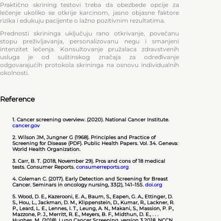
Praktično skrining testovi treba da obezbede opcije za
lečenje ukoliko se otkrije karcinom, jasno objasne faktore
rizika i edukuju pacijente o lažnо pozitivnim rezultatima.
Prednosti skrininga uključuju rano otkrivanje, povećanu
stopu preživljavanja, personalizovanu negu i smanjeni
intenzitet lečenja. Konsultovanje pružalaca zdravstvenih
usluga je od suštinskog značaja za određivanje
odgovarajućih protokola skrininga na osnovu individualnih
okolnosti.
Reference
1. Cancer screening overview. (2020). National Cancer Institute.
cancer.gov
2. Wilson JM, Jungner G (1968). Principles and Practice of
Screening for Disease (PDF). Public Health Papers. Vol. 34. Geneva:
World Health Organization.
3. Carr, B. T. (2018, November 29). Pros and cons of 18 medical
tests. Consumer Reports.
consumerreports.org
4. Coleman C. (2017). Early Detection and Screening for Breast
Cancer. Seminars in oncology nursing, 33(2), 141–155.
doi.org
5. Wood, D. E., Kazerooni, E. A., Baum, S., Eapen, G. A., Ettinger, D.
S., Hou, L., Jackman, D. M., Klippenstein, D., Kumar, R., Lackner, R.
P., Leard, L. E., Lennes, I. T., Leung, A. N., Makani, S., Massion, P. P.,
Mazzone, P. J., Merritt, R. E., Meyers, B. F., Midthun, D. E., . . .
Hughes, M. (2018). Lung Cancer Screening, version 3.2018, NCCN