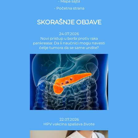
- Mapa sajta
- Početna strana
SKORAŠNJE OBJAVE
24.07.2026
Novi pristup u borbi protiv raka
pankreasa: Da li naučnici mogu navesti
ćelije tumora da se same unište?
22.07.2026
HPV vakcina spašava živote