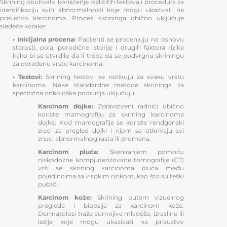
Skrining obuhvata korišćenje različitih testova i procedura za
identifikaciju svih abnormalnosti koje mogu ukazivati na
prisustvo karcinoma. Proces skrininga obično uključuje
sledeće korake:
• Inicijalna procena:
Pacijenti se procenjuju na osnovu
starosti, pola, porodične istorije i drugih faktora rizika
kako bi se utvrdilo da li treba da se podvrgnu skriningu
za određenu vrstu karcinoma.
• Testovi:
Skrining testovi se razlikuju za svaku vrstu
karcinoma. Neke standardne metode skrininga za
specifična onkološka područja uključuju:
Karcinom dojke:
Zdravstveni radnici obično
koriste mamografiju za skrining karcinoma
dojke. Kod mamografije se koriste rendgenski
zraci za pregled dojki i njom se otkrivaju svi
znaci abnormalnog rasta ili promena.
Karcinom pluća:
Skeniranjem pomoću
niskodozne kompjuterizovane tomografije (CT)
vrši se skrining karcinoma pluća među
pojedincima sa visokim rizikom, kao što su teški
pušači.
Karcinom kože:
Skrining putem vizuelnog
pregleda i biopsija za karcinom kože.
Dermatolozi traže sumnjive mladeže, izrasline ili
lezije koje mogu ukazivati na prisustvo