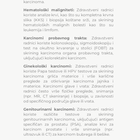
karcinoma.
Hematološki maligniteti:
Zdravstveni radnici
koriste analize krvi, kao što su kompletna krvna
slika (KKS) i biopsija koštane srži, za skrining
hematoloških malignih bolesti kao što su
leukemija i limfom.
Karcinomi probavnog trakta:
Zdravstveni
radnici koriste kolonoskopiju, sigmoidoskopiju i
test na okultno krvarenje u stolici (FOBT) za
skrining karcinoma organa probavnog trakta,
uključujući kolorektalni karcinom.
Ginekološki karcinomi:
Zdravstveni radnici
koriste Papa testove ili HPV testove za skrining
karcinoma grlića materice i vrše karlične
preglede za otkrivanje karcinoma jajnika i
materice. Karcinomi glave i vrata: Zdravstveni
radnici često vrše fizičke preglede, snimanja
(npr. MR, CT skeniranje) i biopsije, u zavisnosti
od specifičnog područja glave ili vrata.
Genitourinarni karcinomi:
Zdravstveni radnici
koriste različite testove za skrining
genitourinarnih karcinoma, uključujući antigen
specifičan za prostatu (PSA), analize krvi za
karcinom prostate i vrše snimanja (npr.
ultrazvuk ili CT) za karcinom bubrega ili bešike.